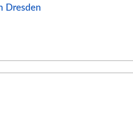
m Dresden
5/26