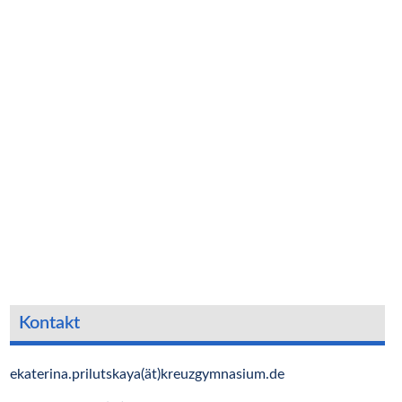
Kontakt
ekaterina.prilutskaya(ät)kreuzgymnasium.de