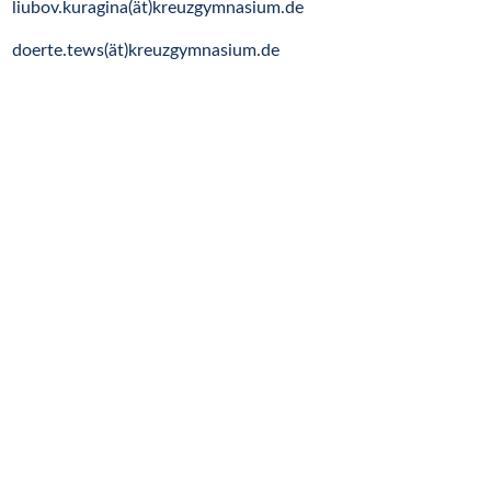
liubov.kuragina(ät)kreuzgymnasium.de
doerte.tews(ät)kreuzgymnasium.de