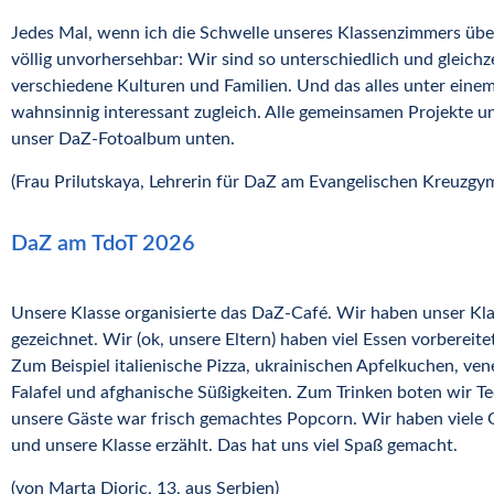
Jedes Mal, wenn ich die Schwelle unseres Klassenzimmers über
völlig unvorhersehbar: Wir sind so unterschiedlich und gleichz
verschiedene Kulturen und Familien. Und das alles unter eine
wahnsinnig interessant zugleich. Alle gemeinsamen Projekte un
unser DaZ-Fotoalbum unten.
(Frau Prilutskaya, Lehrerin für DaZ am Evangelischen Kreuzg
DaZ am
TdoT 2026
Unsere Klasse organisierte das DaZ-Café. Wir haben unser 
gezeichnet. Wir (ok, unsere Eltern) haben viel Essen vorbereit
Zum Beispiel italienische Pizza, ukrainischen Apfelkuchen, v
Falafel und afghanische Süßigkeiten. Zum Trinken boten wir T
unsere Gäste war frisch gemachtes Popcorn. Wir haben viele
und unsere Klasse erzählt. Das hat uns viel Spaß gemacht.
(von Marta Djoric, 13, aus Serbien)