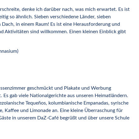
schreite, denke ich darüber nach, was mich erwartet. Es ist
eitig so ähnlich. Sieben verschiedene Länder, sieben
m Dach, in einem Raum! Es ist eine Herausforderung und
d Aktivitäten sind willkommen. Einen kleinen Einblick gibt
ymnasium)
Klassenzimmer geschmückt und Plakate und Werbung
et. Es gab viele Nationalgerichte aus unseren Heimatländern.
enezolanische Tequeños, kolumbianische Empanadas, syrische
ee, Kaffee und Limonade an. Eine kleine Überraschung für
 Gäste in unserem DaZ-Café begrüßt und über unsere Schule