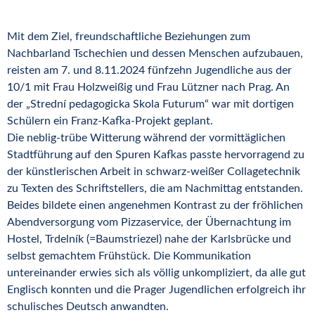
Mit dem Ziel,
freundschaftliche Beziehungen zum
Nachbarland Tschechien und dessen Menschen
aufzubauen,
reisten
am 7.
u
nd 8.11.2024 fünfzehn Jugendliche
aus der
10/1 mit Frau Holzweißig und Frau Lützner nach Prag. An
der „
Strední
pedagogicka
Skola
Futurum“ war mit dortigen
Schülern ein Franz-Kafka
-Projekt
geplant
.
Die neblig-trübe Witterung während der vormittäglichen
Stadtführung
auf
den
Spuren Kafkas passte hervorragend zu
der
künstlerischen Arbeit in schwarz-weißer Collagetechnik
zu Texten des Schriftstellers, die am Nachmittag entstanden
.
Beides bildete einen angenehmen Kontrast zu der
fröhlichen
Abendversorgung vom Pizzaservice
,
der
Übernachtung im
Hostel
,
Trdelník
(=Baumstriezel) nahe der Karlsbrücke
und
selbst gemachtem
Frühstück.
Die Kommunikation
untereinander
erwies sich als völlig unkompliziert, da alle gut
Englisch konnten und die Prager Jugendlichen erfolgreich ihr
schulisches Deutsch anwandten.